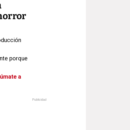
a
horror
oducción
ante porque
Súmate a
Publicidad