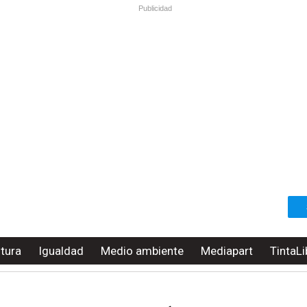
Publicidad
ltura
Igualdad
Medio ambiente
Mediapart
TintaLi