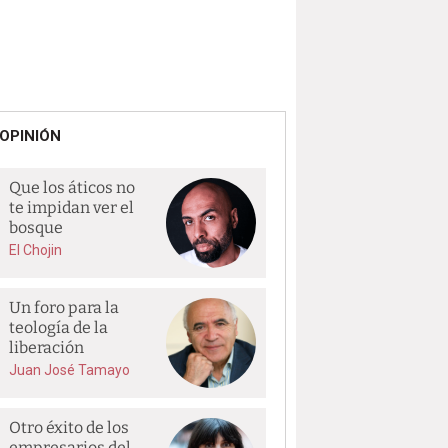
OPINIÓN
Que los áticos no
te impidan ver el
bosque
El Chojin
Un foro para la
teología de la
liberación
Juan José Tamayo
Otro éxito de los
empresarios del