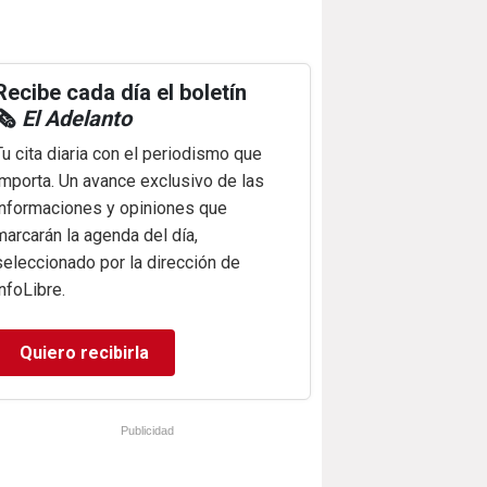
Recibe cada día el boletín
🗞️
El Adelanto
Tu cita diaria con el periodismo que
importa. Un avance exclusivo de las
informaciones y opiniones que
marcarán la agenda del día,
seleccionado por la dirección de
infoLibre.
Quiero recibirla
Publicidad