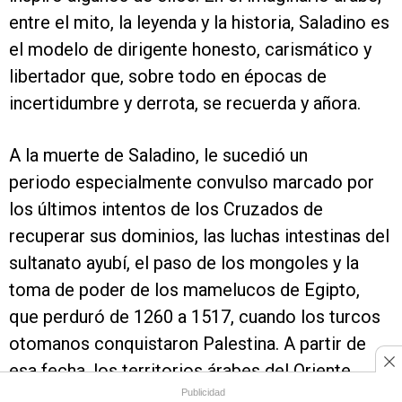
entre el mito, la leyenda y la historia, Saladino es
el modelo de dirigente honesto, carismático y
libertador que, sobre todo en épocas de
incertidumbre y derrota, se recuerda y añora.
A la muerte de Saladino, le sucedió un
periodo especialmente convulso marcado por
los últimos intentos de los Cruzados de
recuperar sus dominios, las luchas intestinas del
sultanato ayubí, el paso de los mongoles y la
toma de poder de los mamelucos de Egipto,
que perduró de 1260 a 1517, cuando los turcos
otomanos conquistaron Palestina. A partir de
esa fecha, los territorios árabes del Oriente
Próximo, así como amplias zonas de la Europa
Publicidad