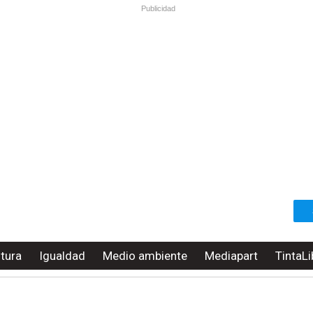
Publicidad
ltura
Igualdad
Medio ambiente
Mediapart
TintaLi