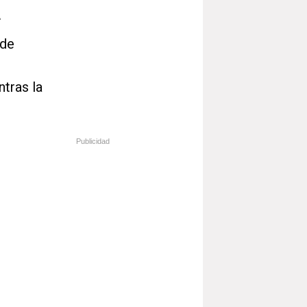
a
 de
tras la
Publicidad