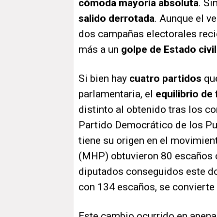
cómoda mayoría absoluta
. S
salido derrotada
. Aunque el ve
dos campañas electorales reci
más a un
golpe de Estado civil
Si bien hay
cuatro partidos
que
parlamentaria, el
equilibrio de
distinto al obtenido tras los c
Partido Democrático de los Pue
tiene su origen en el movimient
(MHP) obtuvieron 80 escaños ca
diputados conseguidos este do
con 134 escaños, se convierte e
Este cambio ocurrido en apena