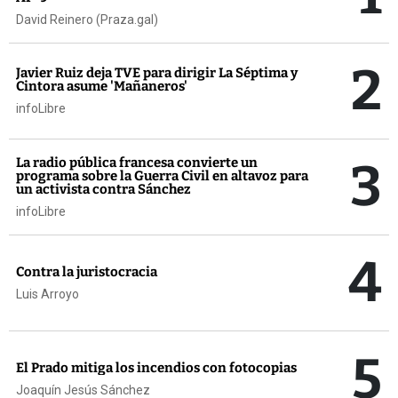
David Reinero (Praza.gal)
2
Javier Ruiz deja TVE para dirigir La Séptima y
Cintora asume 'Mañaneros'
infoLibre
3
La radio pública francesa convierte un
programa sobre la Guerra Civil en altavoz para
un activista contra Sánchez
infoLibre
4
Contra la juristocracia
Luis Arroyo
5
El Prado mitiga los incendios con fotocopias
Joaquín Jesús Sánchez