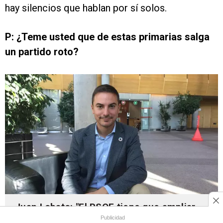
hay silencios que hablan por sí solos.
P: ¿Teme usted que de estas primarias salga
un partido roto?
Juan Lobato: "El PSOE tiene que ampliar
su espacio político y eso se hace con
Publicidad