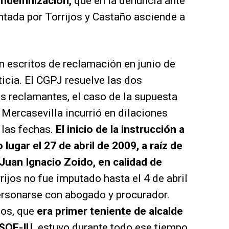
 indemnización,
que en la denuncia ante
entada por Torrijos y Castaño asciende a
n escritos de reclamación en junio de
ticia. El CGPJ resuelve las dos
os reclamantes, el caso de la supuesta
 Mercasevilla incurrió en dilaciones
 las fechas.
El inicio de la instrucción a
ugar el 27 de abril de 2009, a raíz de
Juan Ignacio Zoido, en calidad de
rijos no fue imputado hasta el 4 de abril
rsonarse con abogado y procurador.
jos, que
era primer teniente de alcalde
SOE-IU,
estuvo durante todo ese tiempo