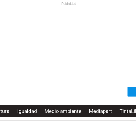
Publicidad
ltura
Igualdad
Medio ambiente
Mediapart
TintaLi