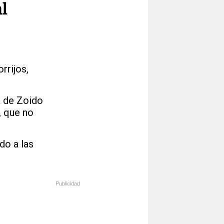
al
rrijos,
a de Zoido
, que no
do a las
Publicidad