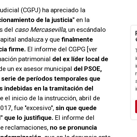
udicial (CGPJ) ha apreciado la
ionamiento de la justicia"
en la
es del
caso Mercasevilla
, un escándalo
capital andaluza y que
finalmente
ia firme.
El informe del CGPG [ver
amación patrimonial
del ex líder local de
de un ex asesor municipal
del PSOE,
 serie de períodos temporales que
s indebidas en la tramitación del
 el inicio de la instrucción, abril de
2017, fue "excesivo",
sin que quede
 que lo justifique.
El informe del
 de reclamaciones,
no se pronuncia