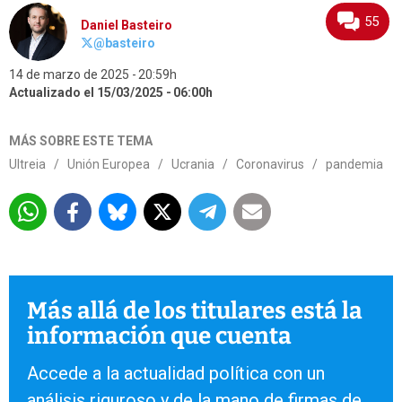
55
Daniel Basteiro
@basteiro
14 de marzo de 2025
20:59h
Actualizado el 15/03/2025
06:00h
MÁS SOBRE ESTE TEMA
Ultreia
/
Unión Europea
/
Ucrania
/
Coronavirus
/
pandemia
Más allá de los titulares está la
información que cuenta
Accede a la actualidad política con un
análisis riguroso y de la mano de firmas de