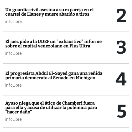
2
Un guardia civil asesina a su expareja en el
cuartel de Llanes y muere abatido a tiros
infoLibre
3
El juez pide a la UDEF un "exhaustivo" informe
sobre el capital venezolano en Plus Ultra
infoLibre
4
El progresista Abdul El-Sayed gana una reñida
primaria demócrata al Senado en Míchigan
infoLibre
5
Ayuso niega que el ático de Chamberí fuera
para ella y acusa de utilizar la polémica para
“hacer daño”
infoLibre