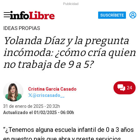
Publicidad
SUSCRÍBETE
IDEAS PROPIAS
Yolanda Díaz y la pregunta
incómoda: ¿cómo cría quien
no trabaja de 9 a 5?
24
Cristina García Casado
@criscasado__
31 de enero de 2025
20:32h
Actualizado el 01/02/2025
06:00h
“¿Tenemos alguna escuela infantil de 0 a 3 años
en nuestro país que abra y preste servicios