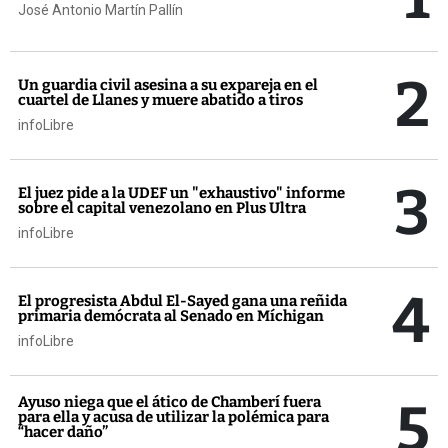
José Antonio Martín Pallín
2
Un guardia civil asesina a su expareja en el
cuartel de Llanes y muere abatido a tiros
infoLibre
3
El juez pide a la UDEF un "exhaustivo" informe
sobre el capital venezolano en Plus Ultra
infoLibre
4
El progresista Abdul El-Sayed gana una reñida
primaria demócrata al Senado en Míchigan
infoLibre
5
Ayuso niega que el ático de Chamberí fuera
para ella y acusa de utilizar la polémica para
“hacer daño”