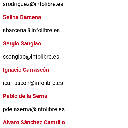
srodriguez@infolibre.es
Selina Bárcena
sbarcena@infolibre.es
Sergio Sangiao
ssangiao@infolibre.es
Ignacio Carrascón
icarrascon@infolibre.es
Pablo de la Serna
pdelaserna@infolibre.es
Álvaro Sánchez Castrillo