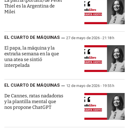
La patria (portátil) de Peter
Thiel es la Argentina de
Milei
EL CUARTO DE MÁQUINAS
27 de mayo de 2026 - 21:18 h
El papa, la máquina y la
extraña semana en la que
una atea se sintió
interpelada
EL CUARTO DE MÁQUINAS
12 de mayo de 2026 - 19:55 h
De Cannes, ratas nadadoras
y la plantilla mental que
nos propone ChatGPT