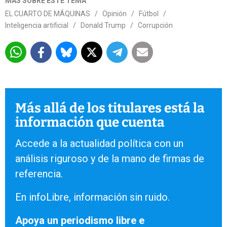
MÁS SOBRE ESTE TEMA
EL CUARTO DE MÁQUINAS
/
Opinión
/
Fútbol
/
Inteligencia artificial
/
Donald Trump
/
Corrupción
Más allá de los titulares está la
información que cuenta
Accede a la actualidad política con un
análisis riguroso y de la mano de firmas de
referencia.
En infoLibre, información sin ruido.
Apoya un periodismo libre e