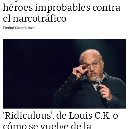
héroes improbables contra
el narcotráfico
Piedad Sancristóval
‘Ridiculous’, de Louis C.K. o
cómo se vuelve de la