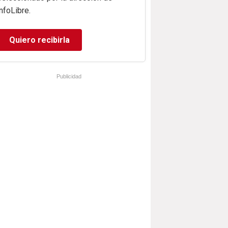
infoLibre.
Quiero recibirla
Publicidad