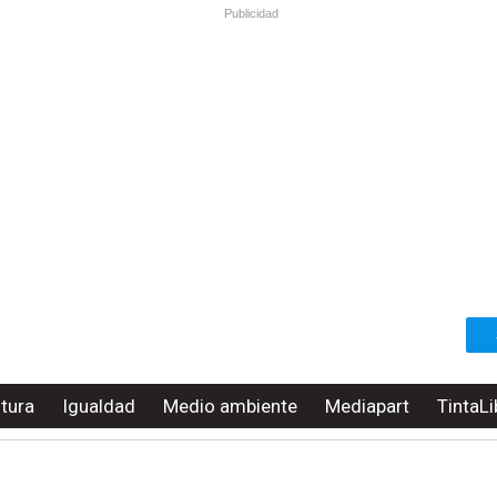
Publicidad
ltura
Igualdad
Medio ambiente
Mediapart
TintaLi