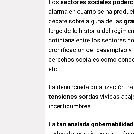
Los
sectores sociales poder
alarma en cuanto se ha produci
debate sobre alguna de las
gra
largo de la historia del régime
cotidiana entre los sectores po
cronificación del desempleo y l
derechos sociales como conse
etc.
La denunciada polarización ha s
tensiones sordas
vividas abajo
incertidumbres.
La
tan ansiada gobernabilidad
padecido, por ejemplo, un régi