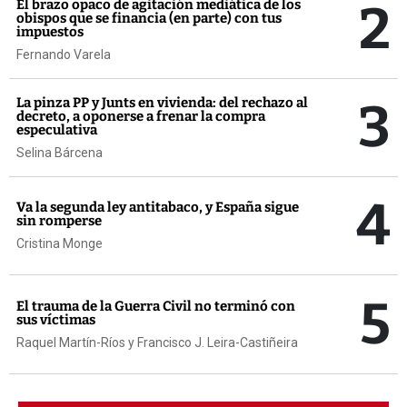
2
El brazo opaco de agitación mediática de los
obispos que se financia (en parte) con tus
impuestos
Fernando Varela
3
La pinza PP y Junts en vivienda: del rechazo al
decreto, a oponerse a frenar la compra
especulativa
Selina Bárcena
4
Va la segunda ley antitabaco, y España sigue
sin romperse
Cristina Monge
5
El trauma de la Guerra Civil no terminó con
sus víctimas
Raquel Martín-Ríos y Francisco J. Leira-Castiñeira