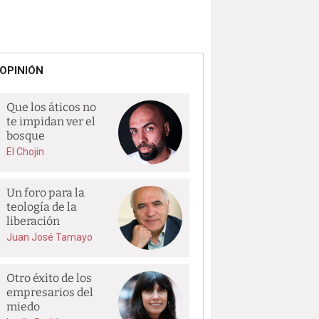
OPINIÓN
Que los áticos no
te impidan ver el
bosque
El Chojin
Un foro para la
teología de la
liberación
Juan José Tamayo
Otro éxito de los
empresarios del
miedo