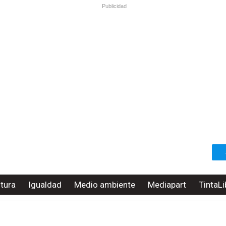
Publicidad
ltura
Igualdad
Medio ambiente
Mediapart
TintaLi