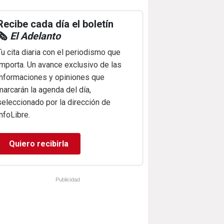
Recibe cada día el boletín
🗞️
El Adelanto
Tu cita diaria con el periodismo que
importa. Un avance exclusivo de las
informaciones y opiniones que
marcarán la agenda del día,
seleccionado por la dirección de
infoLibre.
Quiero recibirla
Publicidad