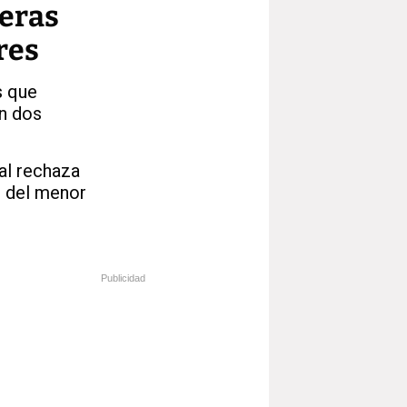
teras
res
s que
on dos
ial rechaza
r del menor
Publicidad