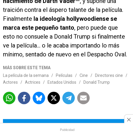
nacimiento de Darth Vader
—, y supone una
traición contra el áspero talante de la película.
Finalmente
la ideología hollywoodiense se
marca este pequeño tanto
, pero puede que
esto no consuele a Donald Trump si finalmente
ve la película… o le acaba importando lo más
mínimo, sentado de nuevo en el Despacho Oval.
MÁS SOBRE ESTE TEMA
La película de la semana
/
Películas
/
Cine
/
Directores cine
/
Actores
/
Actrices
/
Estados Unidos
/
Donald Trump
Más allá de los titulares está la
Publicidad