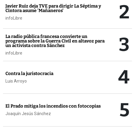
2
Javier Ruiz deja TVE para dirigir La Séptima y
Cintora asume 'Mañaneros'
infoLibre
3
La radio pública francesa convierte un
programa sobre la Guerra Civil en altavoz para
un activista contra Sánchez
infoLibre
4
Contra la juristocracia
Luis Arroyo
5
El Prado mitiga los incendios con fotocopias
Joaquín Jesús Sánchez