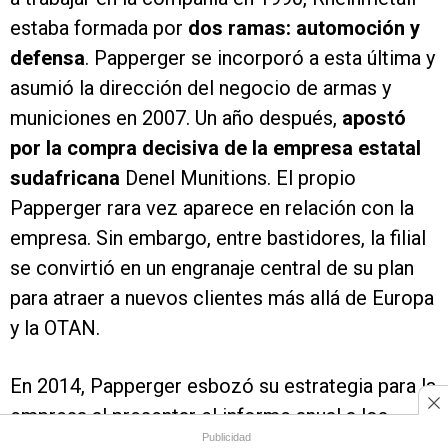
estaba formada por
dos ramas: automoción y
defensa
. Papperger se incorporó a esta última y
asumió la dirección del negocio de armas y
municiones en 2007. Un año después,
apostó
por la compra decisiva de la empresa estatal
sudafricana
Denel Munitions. El propio
Papperger rara vez aparece en relación con la
empresa. Sin embargo, entre bastidores, la filial
se convirtió en un engranaje central de su plan
para atraer a nuevos clientes más allá de Europa
y la OTAN.
En 2014, Papperger esbozó su estrategia para la
empresa al presentar el informe anual a los
Publicidad
accionistas. “
Vemos un potencial particular en