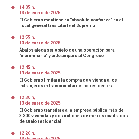
14:05 h
,
13
de
enero
de
2025
El Gobierno mantiene su "absoluta confianza" en el
fiscal general tras citarle el Supremo
12:55 h
,
13
de
enero
de
2025
Ábalos alega ser objeto de una operación para
"incriminarle" y pide amparo al Congreso
12:45 h
,
13
de
enero
de
2025
El Gobierno limitará la compra de vivienda a los
extranjeros extracomunitarios no residentes
12:30 h
,
13
de
enero
de
2025
El Gobierno transfiere a la empresa pública más de
3.300 viviendas y dos millones de metros cuadrados
de suelo residencial
12:20 h
,
13
de
enero
de
2025