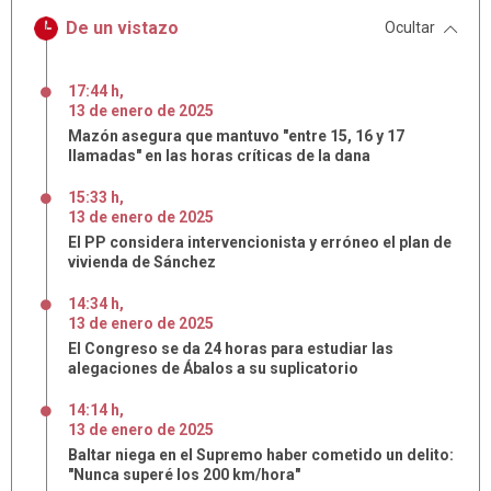
De un vistazo
Ocultar
17:44 h
,
13
de
enero
de
2025
Mazón asegura que mantuvo "entre 15, 16 y 17
llamadas" en las horas críticas de la dana
15:33 h
,
13
de
enero
de
2025
El PP considera intervencionista y erróneo el plan de
vivienda de Sánchez
14:34 h
,
13
de
enero
de
2025
El Congreso se da 24 horas para estudiar las
alegaciones de Ábalos a su suplicatorio
14:14 h
,
13
de
enero
de
2025
Baltar niega en el Supremo haber cometido un delito:
"Nunca superé los 200 km/hora"