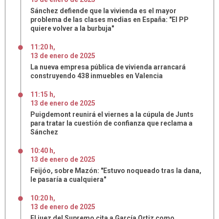
Sánchez defiende que la vivienda es el mayor
problema de las clases medias en España: "El PP
quiere volver a la burbuja"
11:20 h
,
13
de
enero
de
2025
La nueva empresa pública de vivienda arrancará
construyendo 438 inmuebles en Valencia
11:15 h
,
13
de
enero
de
2025
Puigdemont reunirá el viernes a la cúpula de Junts
para tratar la cuestión de confianza que reclama a
Sánchez
10:40 h
,
13
de
enero
de
2025
Feijóo, sobre Mazón: "Estuvo noqueado tras la dana,
le pasaría a cualquiera"
10:20 h
,
13
de
enero
de
2025
El juez del Supremo cita a García Ortiz como