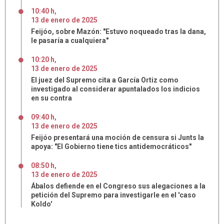
10:40 h
,
13
de
enero
de
2025
Feijóo, sobre Mazón: "Estuvo noqueado tras la dana,
le pasaría a cualquiera"
10:20 h
,
13
de
enero
de
2025
El juez del Supremo cita a García Ortiz como
investigado al considerar apuntalados los indicios
en su contra
09:40 h
,
13
de
enero
de
2025
Feijóo presentará una moción de censura si Junts la
apoya: "El Gobierno tiene tics antidemocráticos"
08:50 h
,
13
de
enero
de
2025
Ábalos defiende en el Congreso sus alegaciones a la
petición del Supremo para investigarle en el 'caso
Koldo'