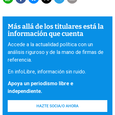
Más allá de los titulares está la
información que cuenta
Accede a la actualidad política con un
análisis riguroso y de la mano de firmas de
referencia.
En infoLibre, información sin ruido.
Apoya un periodismo libre e
independiente.
HAZTE SOCIA/O AHORA