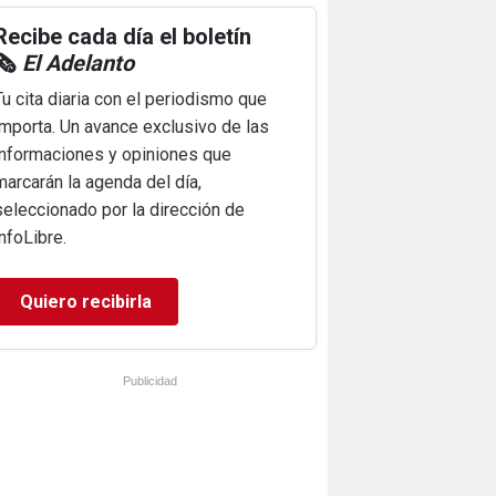
Recibe cada día el boletín
🗞️
El Adelanto
Tu cita diaria con el periodismo que
importa. Un avance exclusivo de las
informaciones y opiniones que
marcarán la agenda del día,
seleccionado por la dirección de
infoLibre.
Quiero recibirla
Publicidad