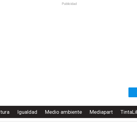
Publicidad
ltura
Igualdad
Medio ambiente
Mediapart
TintaLi