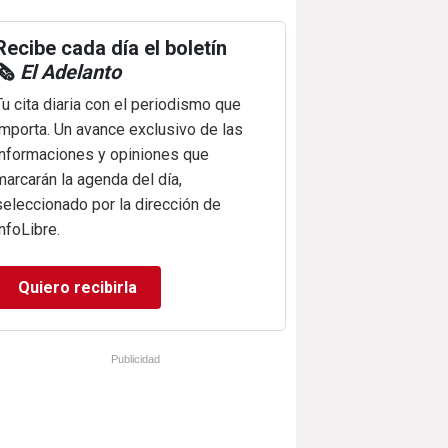
Recibe cada día el boletín
🗞️
El Adelanto
Tu cita diaria con el periodismo que
importa. Un avance exclusivo de las
informaciones y opiniones que
marcarán la agenda del día,
seleccionado por la dirección de
infoLibre.
Quiero recibirla
Publicidad