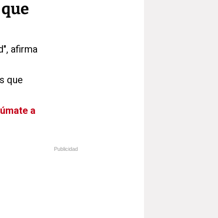
 que
", afirma
es que
Súmate a
Publicidad