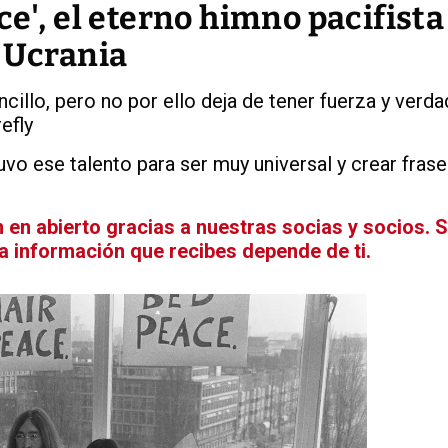
ce', el eterno himno pacifista
r Ucrania
illo, pero no por ello deja de tener fuerza y verdad
efly
vo ese talento para ser muy universal y crear fras
en abierto gracias a nuestras socias y socios. 
La información que recibes depende de ti.