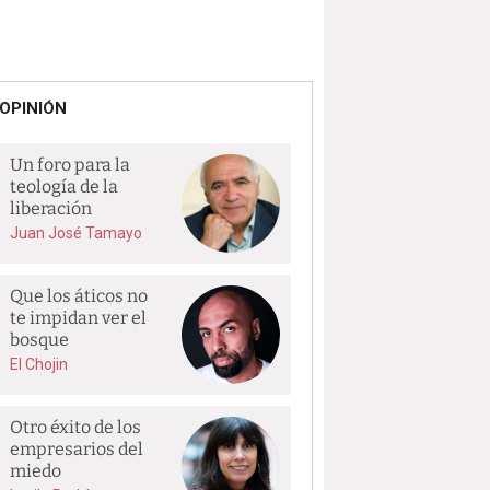
OPINIÓN
Un foro para la
teología de la
liberación
Juan José Tamayo
Que los áticos no
te impidan ver el
bosque
El Chojin
Otro éxito de los
empresarios del
miedo