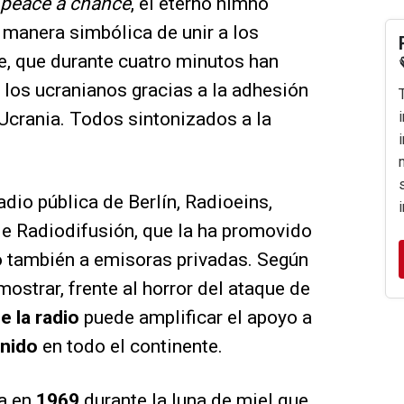
 peace a chance
, el eterno himno
 manera simbólica de unir a los
e, que durante cuatro minutos han
los ucranianos gracias a la adhesión
 Ucrania. Todos sintonizados a la
radio pública de Berlín, Radioeins,
e Radiodifusión, que la ha promovido
o también a emisoras privadas. Según
ostrar, frente al horror del ataque de
e la radio
puede amplificar el apoyo a
nido
en todo el continente.
ta en
1969
durante la luna de miel que