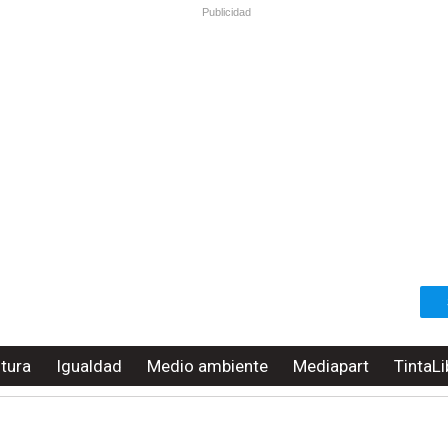
Publicidad
ltura
Igualdad
Medio ambiente
Mediapart
TintaLi