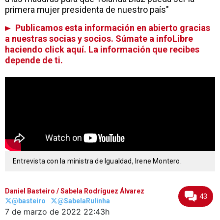
primera mujer presidenta de nuestro país"
Publicamos esta información en abierto gracias
a nuestras socias y socios. Súmate a infoLibre
haciendo click aquí. La información que recibes
depende de ti.
Entrevista con la ministra de Igualdad, Irene Montero.
Daniel Basteiro
/
Sabela Rodríguez Álvarez
43
@basteiro
@SabelaRulinha
7 de marzo de 2022
22:43h