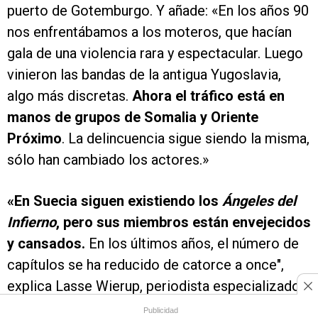
puerto de Gotemburgo. Y añade: «En los años 90
nos enfrentábamos a los moteros, que hacían
gala de una violencia rara y espectacular. Luego
vinieron las bandas de la antigua Yugoslavia,
algo más discretas.
Ahora el tráfico está en
manos de grupos de Somalia y Oriente
Próximo
. La delincuencia sigue siendo la misma,
sólo han cambiado los actores.»
«En Suecia siguen existiendo los
Ángeles del
Infierno
, pero sus miembros están envejecidos
y cansados.
En los últimos años, el número de
capítulos se ha reducido de catorce a once",
explica Lasse Wierup, periodista especializado
en asuntos de bandas en Suecia, entrevistado
Publicidad