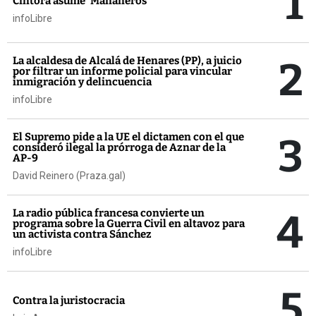
1
Cintora asume 'Mañaneros'
infoLibre
2
La alcaldesa de Alcalá de Henares (PP), a juicio
por filtrar un informe policial para vincular
inmigración y delincuencia
infoLibre
3
El Supremo pide a la UE el dictamen con el que
consideró ilegal la prórroga de Aznar de la
AP-9
David Reinero (Praza.gal)
4
La radio pública francesa convierte un
programa sobre la Guerra Civil en altavoz para
un activista contra Sánchez
infoLibre
5
Contra la juristocracia