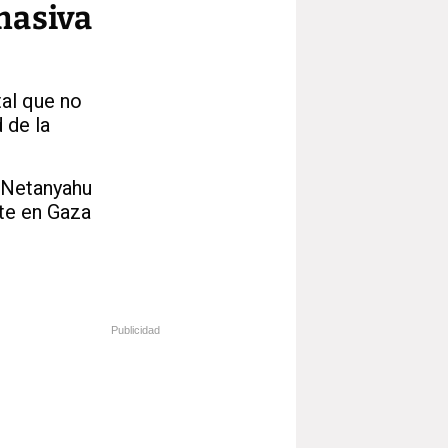
masiva
tal que no
 de la
e Netanyahu
nte en Gaza
Publicidad