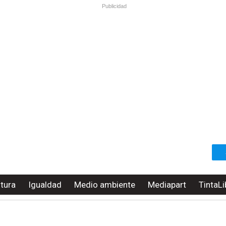
Publicidad
ltura
Igualdad
Medio ambiente
Mediapart
TintaLi