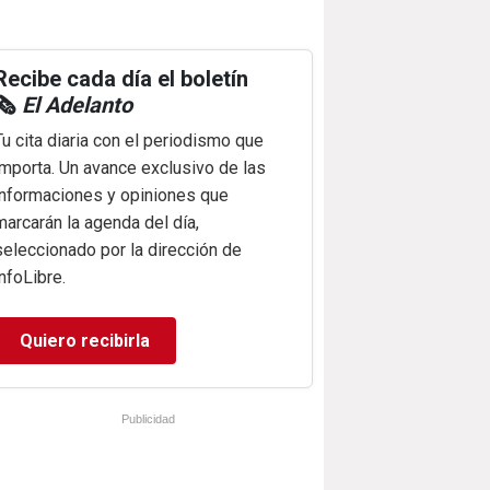
Recibe cada día el boletín
🗞️
El Adelanto
Tu cita diaria con el periodismo que
importa. Un avance exclusivo de las
informaciones y opiniones que
marcarán la agenda del día,
seleccionado por la dirección de
infoLibre.
Quiero recibirla
Publicidad