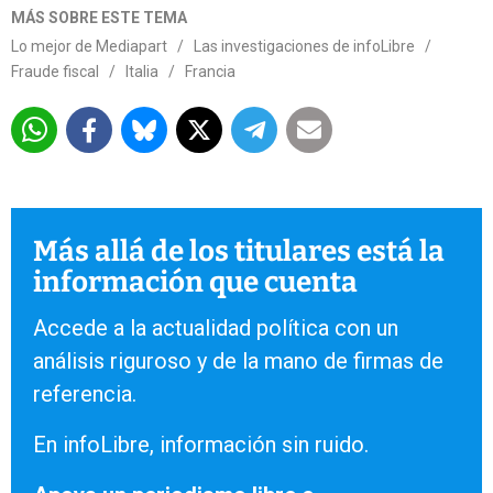
MÁS SOBRE ESTE TEMA
Lo mejor de Mediapart
/
Las investigaciones de infoLibre
/
Fraude fiscal
/
Italia
/
Francia
Más allá de los titulares está la
información que cuenta
Accede a la actualidad política con un
análisis riguroso y de la mano de firmas de
referencia.
En infoLibre, información sin ruido.