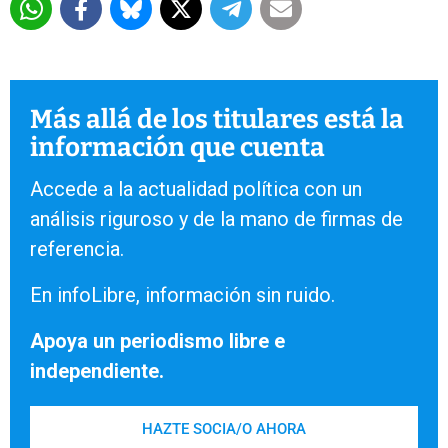
Más allá de los titulares está la
información que cuenta
Accede a la actualidad política con un
análisis riguroso y de la mano de firmas de
referencia.
En infoLibre, información sin ruido.
Apoya un periodismo libre e
independiente.
HAZTE SOCIA/O AHORA