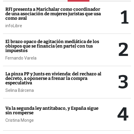
1
RFI presenta a Marichalar como coordinador
de una asociación de mujeres juristas que usa
como aval
infoLibre
2
El brazo opaco de agitación mediática de los
obispos que se financia (en parte) con tus
impuestos
Fernando Varela
3
La pinza PP y Junts en vivienda: del rechazo al
decreto, a oponerse a frenar la compra
especulativa
Selina Bárcena
4
Va la segunda ley antitabaco, y España sigue
sin romperse
Cristina Monge