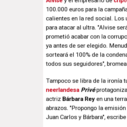
Alvise
y el empresario de
crip
100.000 euros para la campañ
calientes en la red social. Los
para atacar al ultra. "Alvise s
prometió acabar con la corrupc
ya antes de ser elegido. Menud
sorteará el 100% de la condena
todos sus seguidores", brome
Tampoco se libra de la ironía t
neerlandesa
Privé
protagoniza
actriz
Bárbara Rey
en una terr
abrazos. "Propongo la emisió
Juan Carlos y Bárbara", escrib