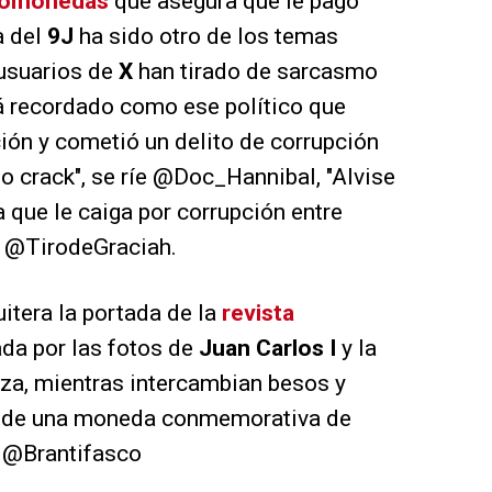
tomonedas
que asegura que le pagó
a del
9J
ha sido otro de los temas
 usuarios de
X
han tirado de sarcasmo
erá recordado como ese político que
ión y cometió un delito de corrupción
o crack", se ríe @Doc_Hannibal, "Alvise
 que le caiga por corrupción entre
a @TirodeGraciah.
uitera la portada de la
revista
da por las fotos de
Juan Carlos I
y la
aza, mientras intercambian besos y
n de una moneda conmemorativa de
e @Brantifasco