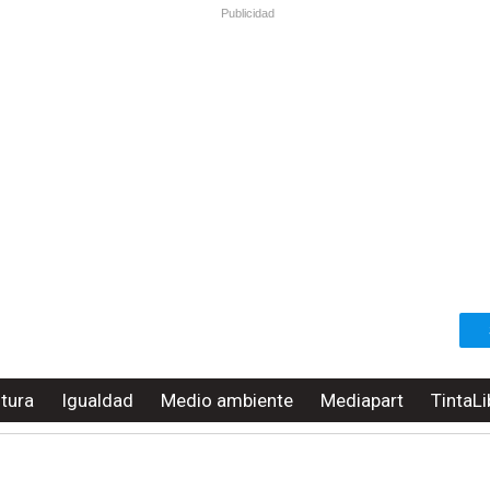
Publicidad
ltura
Igualdad
Medio ambiente
Mediapart
TintaLi