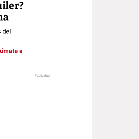
uiler?
na
s del
Súmate a
Publicidad