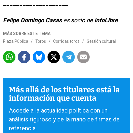
____________________
Felipe Domingo Casas
es socio de
infoLibre
.
MÁS SOBRE ESTE TEMA
Plaza Pública
/
Toros
/
Corridas toros
/
Gestión cultural
Más allá de los titulares está la
información que cuenta
Accede a la actualidad política con un
análisis riguroso y de la mano de firmas de
referencia.