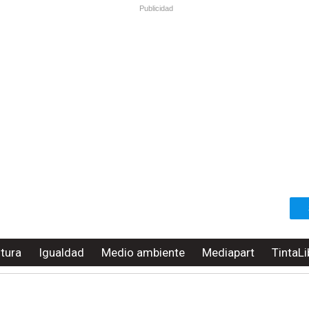
Publicidad
ltura
Igualdad
Medio ambiente
Mediapart
TintaLi