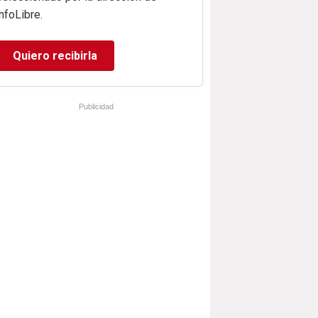
infoLibre.
Quiero recibirla
Publicidad