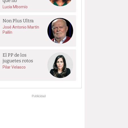
que no
Lucía Mbomío
Non Plus Ultra
José Antonio Martín
Pallín
El PP de los
juguetes rotos
Pilar Velasco
Publicidad