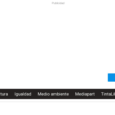
Publicidad
ltura
Igualdad
Medio ambiente
Mediapart
TintaLi