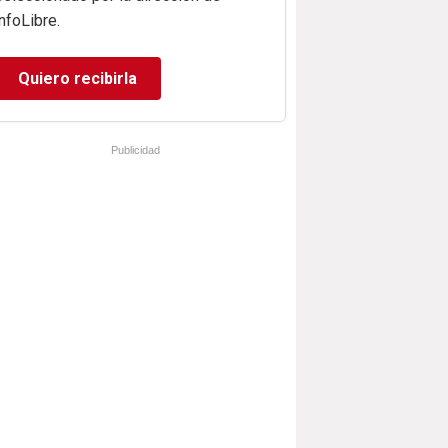
infoLibre.
Quiero recibirla
Publicidad