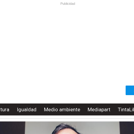
Publicidad
ltura
Igualdad
Medio ambiente
Mediapart
TintaLi