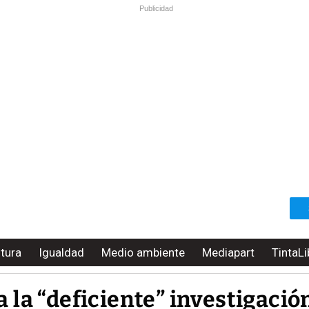
Publicidad
ltura
Igualdad
Medio ambiente
Mediapart
TintaLi
la “deficiente” investigación