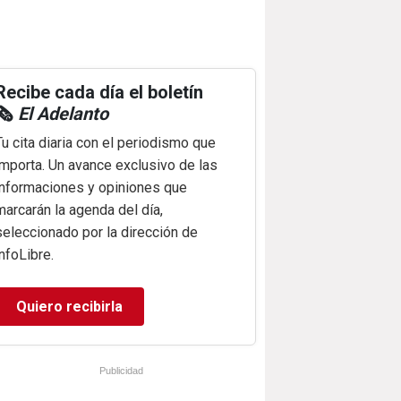
Recibe cada día el boletín
🗞️
El Adelanto
Tu cita diaria con el periodismo que
importa. Un avance exclusivo de las
informaciones y opiniones que
marcarán la agenda del día,
seleccionado por la dirección de
infoLibre.
Quiero recibirla
Publicidad