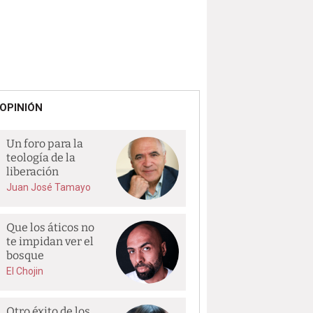
OPINIÓN
Un foro para la
teología de la
liberación
Juan José Tamayo
Que los áticos no
te impidan ver el
bosque
El Chojin
Otro éxito de los