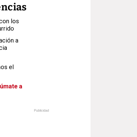
encias
con los
urrido
ación a
cia
mos el
Súmate a
Publicidad