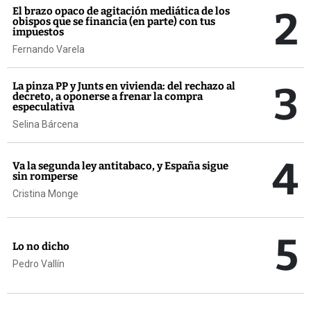
2
El brazo opaco de agitación mediática de los
obispos que se financia (en parte) con tus
impuestos
Fernando Varela
3
La pinza PP y Junts en vivienda: del rechazo al
decreto, a oponerse a frenar la compra
especulativa
Selina Bárcena
4
Va la segunda ley antitabaco, y España sigue
sin romperse
Cristina Monge
5
Lo no dicho
Pedro Vallín