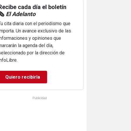
Recibe cada día el boletín
🗞️
El Adelanto
Tu cita diaria con el periodismo que
importa. Un avance exclusivo de las
informaciones y opiniones que
marcarán la agenda del día,
seleccionado por la dirección de
infoLibre.
Quiero recibirla
Publicidad