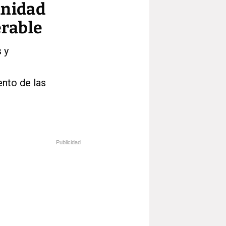
unidad
erable
 y
ento de las
Publicidad