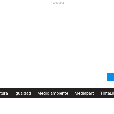
Publicidad
ltura
Igualdad
Medio ambiente
Mediapart
TintaLi