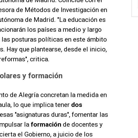
Autónoma de Madrid. Coincide con él
fesora de Métodos de Investigación en
utónoma de Madrid. "La educación es
cionarán los países a medio y largo
 las posturas políticas en este ámbito
 Hay que plantearse, desde el inicio,
reformas", critica.
colares y formación
nto de Alegría concretan la medida en
aula, lo que implica tener
dos
 esas "asignaturas duras", fomentar las
impulsar la
formación
de docentes y
ierta el Gobierno, a juicio de los