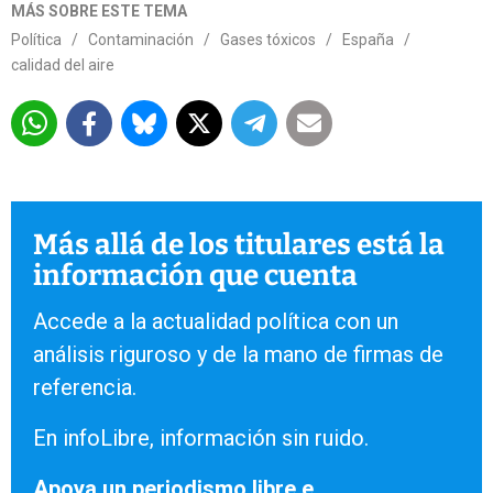
MÁS SOBRE ESTE TEMA
Política
/
Contaminación
/
Gases tóxicos
/
España
/
calidad del aire
Más allá de los titulares está la
información que cuenta
Accede a la actualidad política con un
análisis riguroso y de la mano de firmas de
referencia.
En infoLibre, información sin ruido.
Apoya un periodismo libre e