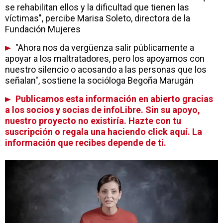
se rehabilitan ellos y la dificultad que tienen las
víctimas", percibe Marisa Soleto, directora de la
Fundación Mujeres
"Ahora nos da vergüenza salir públicamente a
apoyar a los maltratadores, pero los apoyamos con
nuestro silencio o acosando a las personas que los
señalan", sostiene la socióloga Begoña Marugán
Publicamos esta información en abierto gracias
a los socios y socias de infoLibre. Sin su apoyo,
nuestro proyecto no existiría. Hazte con tu
suscripción o regala una haciendo click aquí. La
información que recibes depende de ti.