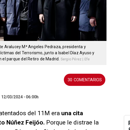
te Aralucey Mª Angeles Pedraza, presidenta y
íctimas del Terrorismo, junto a Isabel Díaz Ayuso y
 el parque del Retiro de Madrid.
Sergio Pérez | Efe
30
l 12/03/2024
06:00h
s atentados del 11M era
una cita
to Núñez Feijóo.
Porque le distrae la