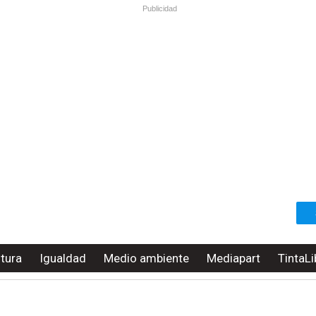
Publicidad
ltura
Igualdad
Medio ambiente
Mediapart
TintaLi