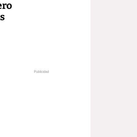
ero
os
Publicidad