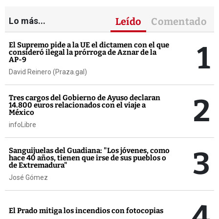
Lo más...
Leído
Comentado
1
El Supremo pide a la UE el dictamen con el que
consideró ilegal la prórroga de Aznar de la
AP-9
David Reinero (Praza.gal)
2
Tres cargos del Gobierno de Ayuso declaran
14.800 euros relacionados con el viaje a
México
infoLibre
3
Sanguijuelas del Guadiana: "Los jóvenes, como
hace 40 años, tienen que irse de sus pueblos o
de Extremadura"
José Gómez
4
El Prado mitiga los incendios con fotocopias