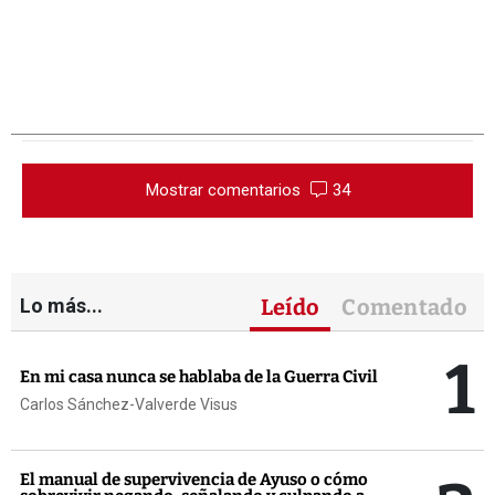
Mostrar comentarios
34
Lo más...
Leído
Comentado
1
En mi casa nunca se hablaba de la Guerra Civil
Carlos Sánchez-Valverde Visus
El manual de supervivencia de Ayuso o cómo