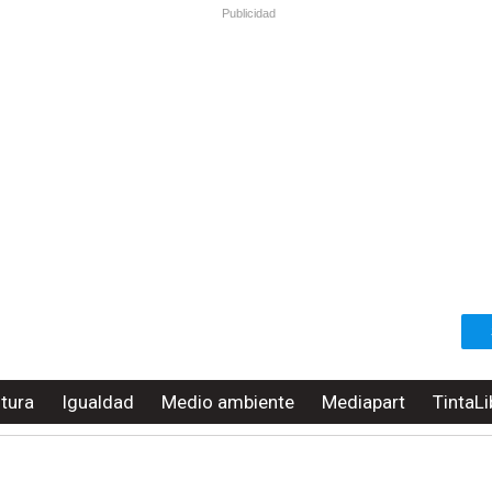
Publicidad
ltura
Igualdad
Medio ambiente
Mediapart
TintaLi