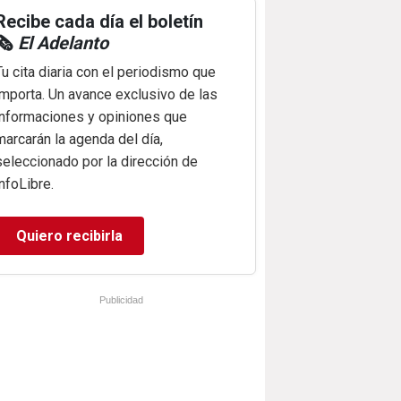
Recibe cada día el boletín
🗞️
El Adelanto
Tu cita diaria con el periodismo que
importa. Un avance exclusivo de las
informaciones y opiniones que
marcarán la agenda del día,
seleccionado por la dirección de
infoLibre.
Quiero recibirla
Publicidad