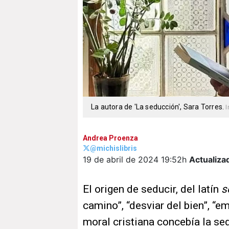
La autora de 'La seducción', Sara Torres.
I
Andrea Proenza
@michislibris
19 de abril de 2024
19:52h
Actualiza
El origen de seducir, del latín
s
camino”, “desviar del bien”, “emp
moral cristiana concebía la 