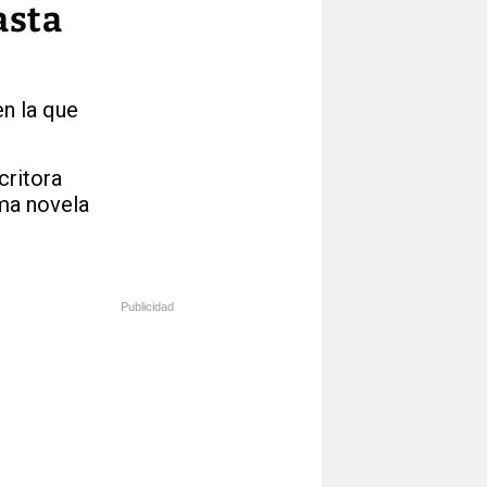
asta
en la que
critora
ima novela
Publicidad