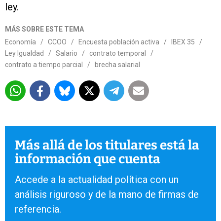
ley.
MÁS SOBRE ESTE TEMA
Economía
/
CCOO
/
Encuesta población activa
/
IBEX 35
/
Ley Igualdad
/
Salario
/
contrato temporal
/
contrato a tiempo parcial
/
brecha salarial
Más allá de los titulares está la
información que cuenta
Accede a la actualidad política con un
análisis riguroso y de la mano de firmas de
referencia.