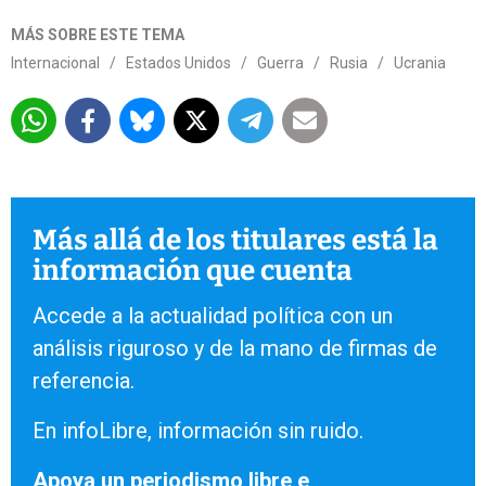
MÁS SOBRE ESTE TEMA
Internacional
/
Estados Unidos
/
Guerra
/
Rusia
/
Ucrania
Más allá de los titulares está la
información que cuenta
Accede a la actualidad política con un
análisis riguroso y de la mano de firmas de
referencia.
En infoLibre, información sin ruido.
Apoya un periodismo libre e