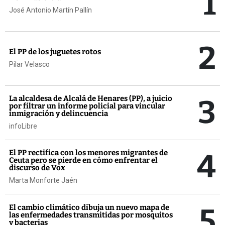
1
José Antonio Martín Pallín
2
El PP de los juguetes rotos
Pilar Velasco
3
La alcaldesa de Alcalá de Henares (PP), a juicio
por filtrar un informe policial para vincular
inmigración y delincuencia
infoLibre
4
El PP rectifica con los menores migrantes de
Ceuta pero se pierde en cómo enfrentar el
discurso de Vox
Marta Monforte Jaén
5
El cambio climático dibuja un nuevo mapa de
las enfermedades transmitidas por mosquitos
y bacterias