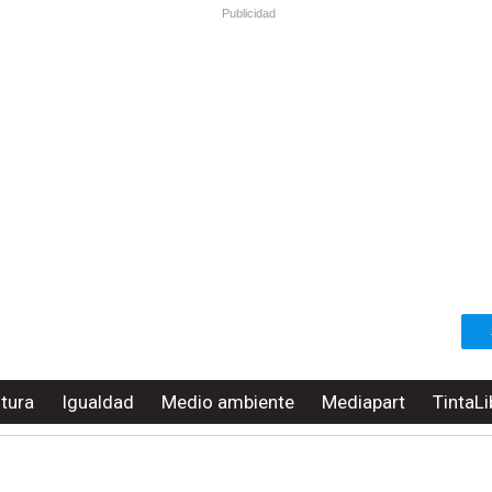
Publicidad
ltura
Igualdad
Medio ambiente
Mediapart
TintaLi