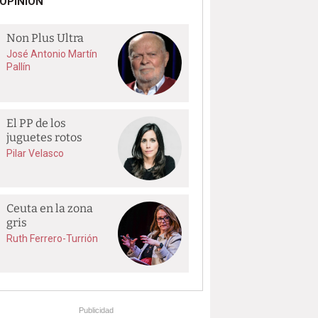
OPINIÓN
Non Plus Ultra
José Antonio Martín
Pallín
El PP de los
juguetes rotos
Pilar Velasco
Ceuta en la zona
gris
Ruth Ferrero-Turrión
Publicidad