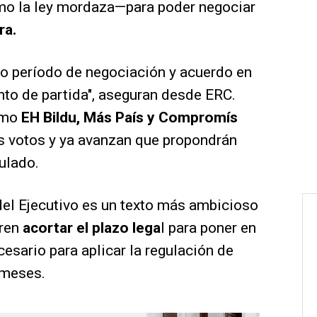
mo la ley mordaza—para poder negociar
ra.
so período de negociación y acuerdo en
to de partida", aseguran desde ERC.
como
EH Bildu, Más País y Compromís
us votos y ya avanzan que propondrán
ulado.
el Ejecutivo es un texto más ambicioso
eren
acortar el plazo lega
l para poner en
esario para aplicar la regulación de
 meses.