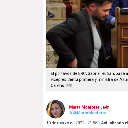
El portavoz de ERC, Gabriel Rufián, pasa 
vicepresidenta primera y ministra de Asu
Calviño.
EFE
Marta Monforte Jaén
@MartaMonforteJ
10 de marzo de 2022
21:55h
Actualizado e