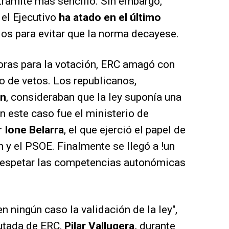
 trámite más sencillo. Sin embargo,
 el Ejecutivo
ha atado en el último
os para evitar que la norma decayese.
ras para la votación, ERC amagó con
to de vetos. Los republicanos,
án
, consideraban que la ley suponía una
En este caso fue el ministerio de
r
Ione Belarra
, el que ejerció el papel de
n y el PSOE. Finalmente se llegó a !un
respetar las competencias autonómicas
 ningún caso la validación de la ley",
putada de ERC,
Pilar Vallugera,
durante