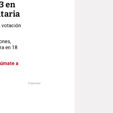
3 en
taria
a votación
ones,
ra en 18
Súmate a
Publicidad