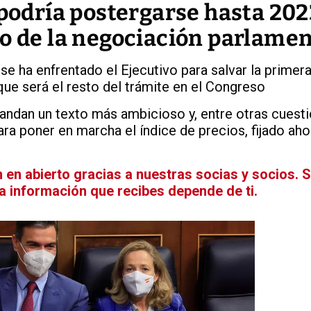
 podría postergarse hasta 202
to de la negociación parlamen
e ha enfrentado el Ejecutivo para salvar la primer
que será el resto del trámite en el Congreso
ndan un texto más ambicioso y, entre otras cuesti
ara poner en marcha el índice de precios, fijado aho
en abierto gracias a nuestras socias y socios. 
La información que recibes depende de ti.