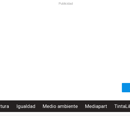
Publicidad
ltura
Igualdad
Medio ambiente
Mediapart
TintaLi