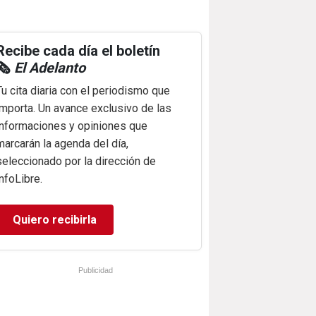
Recibe cada día el boletín
🗞️
El Adelanto
Tu cita diaria con el periodismo que
importa. Un avance exclusivo de las
informaciones y opiniones que
marcarán la agenda del día,
seleccionado por la dirección de
infoLibre.
Quiero recibirla
Publicidad