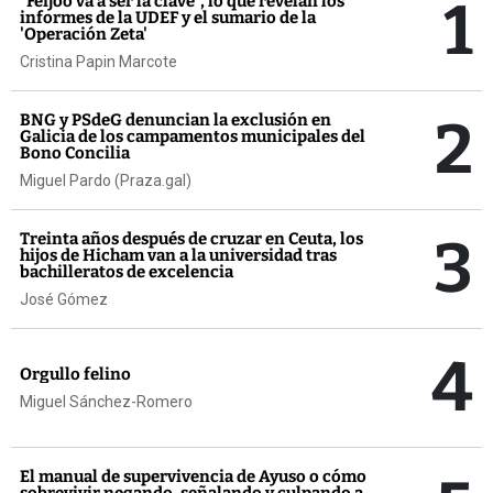
1
“Feijóo va a ser la clave”, lo que revelan los
informes de la UDEF y el sumario de la
'Operación Zeta'
Cristina Papin Marcote
2
BNG y PSdeG denuncian la exclusión en
Galicia de los campamentos municipales del
Bono Concilia
Miguel Pardo (Praza.gal)
3
Treinta años después de cruzar en Ceuta, los
hijos de Hicham van a la universidad tras
bachilleratos de excelencia
José Gómez
4
Orgullo felino
Miguel Sánchez-Romero
El manual de supervivencia de Ayuso o cómo