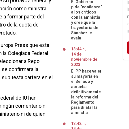
e su portavoz federal y
El Gobierno
pide "confianza"
opción como ministra
a los críticos
e a formar parte del
con la amnistía
y cree que la
tro de la cuota de
trayectoria de
cretado.
Sánchez le
avala
Europa Press que esta
13:44 h
,
n la Colegiada Federal
14
de
noviembre
de
eleccionar a Rego
2023
 se confirmara la
El PP hace valer
su mayoría en
a supuesta cartera en el
el Senado y
aprueba
definitivamente
ederal de IU han
la reforma del
Reglamento
ningún comentario ni
para dilatar la
amnistía
inisterio ni de quien
13:42 h
,
14
de