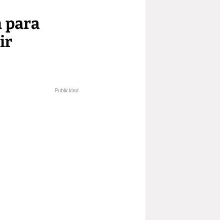
a para
ir
Publicidad