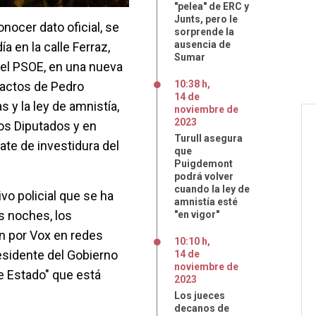
"pelea" de ERC y
Junts, pero le
nocer dato oficial, se
sorprende la
ausencia de
 en la calle Ferraz,
Sumar
del PSOE, en una nueva
10:38 h
,
pactos de Pedro
14
de
 y la ley de amnistía,
noviembre
de
2023
los Diputados y en
Turull asegura
te de investidura del
que
Puigdemont
podrá volver
cuando la ley de
vo policial que se ha
amnistía esté
s noches, los
"en vigor"
n por Vox en redes
10:10 h
,
residente del Gobierno
14
de
noviembre
de
de Estado" que está
2023
Los jueces
decanos de