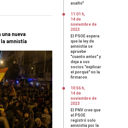
asalto"
11:01 h
,
14
de
noviembre
de
2023
a una nueva
El PSOE espera
 la amnistía
que la ley de
amnistía se
apruebe
"cuanto antes" y
deja a sus
socios "explicar
el porqué" no la
firmaron
10:56 h
,
14
de
noviembre
de
2023
El PNV cree que
el PSOE
registró solo
amnistía por la