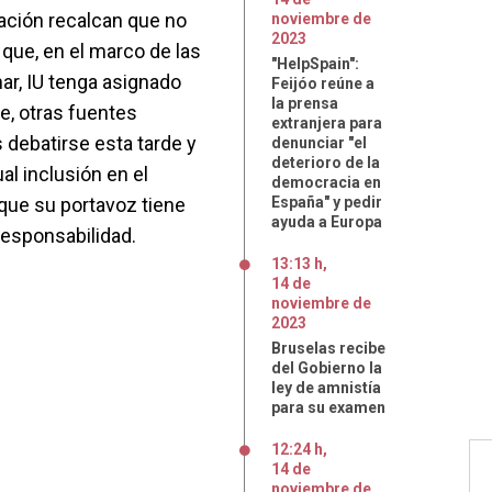
zación recalcan que no
noviembre
de
2023
 que, en el marco de las
"HelpSpain":
r, IU tenga asignado
Feijóo reúne a
la prensa
e, otras fuentes
extranjera para
s debatirse esta tarde y
denunciar "el
deterioro de la
ual inclusión en el
democracia en
 que su portavoz tiene
España" y pedir
ayuda a Europa
 responsabilidad.
13:13 h
,
14
de
noviembre
de
2023
Bruselas recibe
del Gobierno la
ley de amnistía
para su examen
12:24 h
,
14
de
noviembre
de