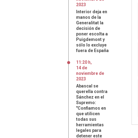
2023
Interior deja en
manos de la
Generalitat la
decisión de
poner escolta a
Puigdemont y
sólo lo excluye
fuera de España
11:20 h
,
14
de
noviembre
de
2023
Abascal se
querella contra
Sánchez en el
Supremo:
"Confiamos en
que utilicen
todas sus
herramientas
legales para
detener este