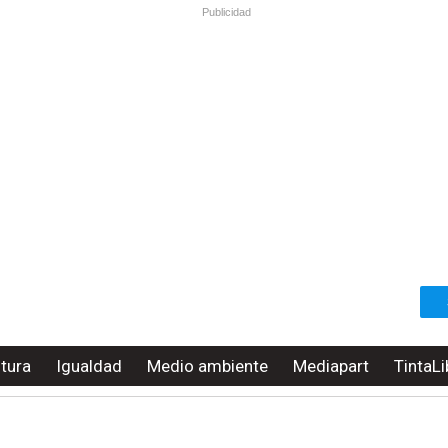
Publicidad
ltura
Igualdad
Medio ambiente
Mediapart
TintaLi